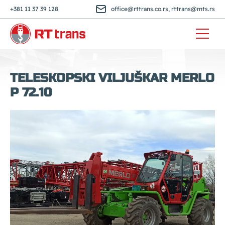
+381 11 37 39 128
office@rttrans.co.rs
,
rttrans@mts.rs
TELESKOPSKI VILJUŠKAR MERLO
P 72.10