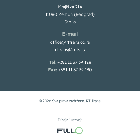
Krajiška 71A
11080 Zemun (Beograd)
Srbija
E-mail
office@rttrans.co.rs
rttrans@mts.rs
Tel:
+381 11 37 39 128
Fax:
+381 11 37 39 130
© 2026 Sva prava zadržana. RT Trans.
Dizajn i razvoj: