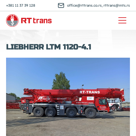
+381 11 37 39 128
office@rttrans.co.rs
,
rttrans@mts.rs
LIEBHERR LTM 1120-4.1