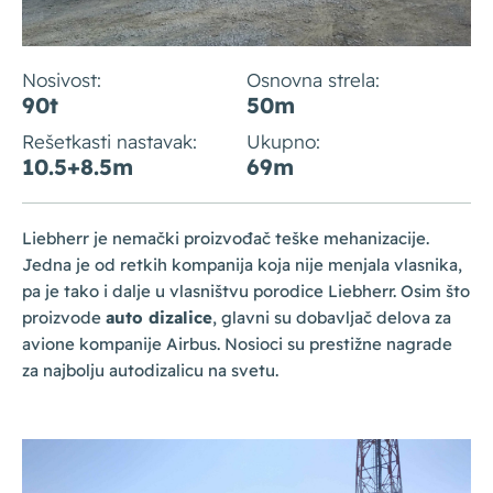
Nosivost:
Osnovna strela:
90t
50m
Rešetkasti nastavak:
Ukupno:
10.5+8.5m
69m
Liebherr je nemački proizvođač teške mehanizacije.
Jedna je od retkih kompanija koja nije menjala vlasnika,
pa je tako i dalje u vlasništvu porodice Liebherr. Osim što
proizvode
auto dizalice
, glavni su dobavljač delova za
avione kompanije Airbus. Nosioci su prestižne nagrade
za najbolju autodizalicu na svetu.