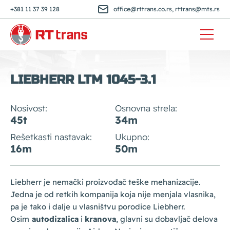
+381 11 37 39 128
office@rttrans.co.rs
,
rttrans@mts.rs
LIEBHERR LTM 1045-3.1
Nosivost:
Osnovna strela:
45t
34m
Rešetkasti nastavak:
Ukupno:
16m
50m
Liebherr je nemački proizvođač teške mehanizacije.
Jedna je od retkih kompanija koja nije menjala vlasnika,
pa je tako i dalje u vlasništvu porodice Liebherr.
Osim
autodizalica
i
kranova
, glavni su dobavljač delova