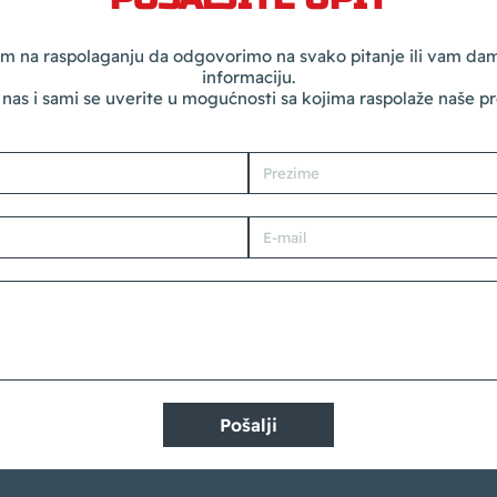
m na raspolaganju da odgovorimo na svako pitanje ili vam d
informaciju.
 nas i sami se uverite u mogućnosti sa kojima raspolaže naše p
Pošalji