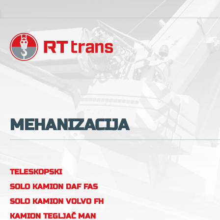
MEHANIZACIJA
TELESKOPSKI
VILJUŠKAR MERLO P
SOLO KAMION DAF FAS
72.10
CF85.360 SA
SOLO KAMION VOLVO FH
HIDRAULIČNOM
16
KAMION TEGLJAČ MAN