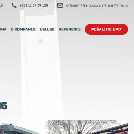
AS
+381 11 37 39 128
office@rttrans.co.rs
,
rttrans@mts.rs
TNA
O KOMPANIJI
USLUGE
REFERENCE
POŠALJITE UPIT
16