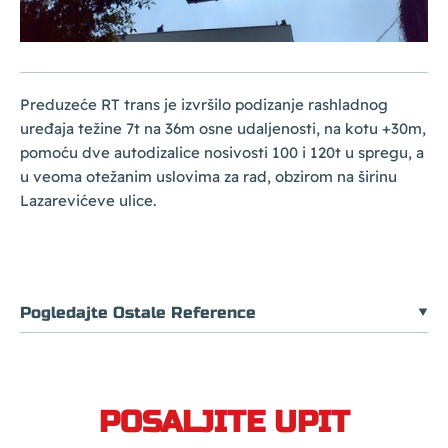
Preduzeće RT trans je izvršilo podizanje rashladnog
uređaja težine 7t na 36m osne udaljenosti, na kotu +30m,
pomoću dve autodizalice nosivosti 100 i 120t u spregu, a
u veoma otežanim uslovima za rad, obzirom na širinu
Lazarevićeve ulice.
Pogledajte Ostale Reference
POSALJITE UPIT