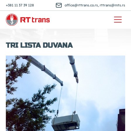
+381 11 37 39 128
office@rttrans.co.rs
,
rttrans@mts.rs
TRI LISTA DUVANA