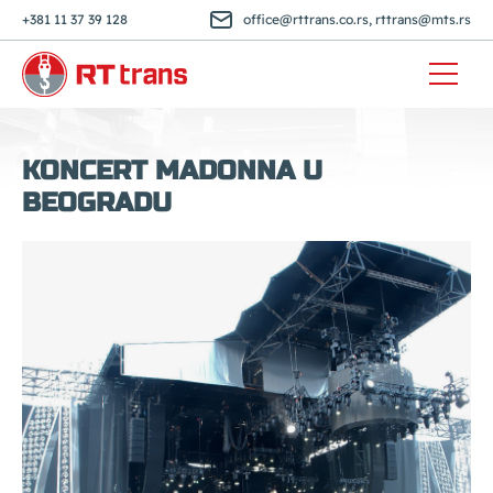
+381 11 37 39 128
office@rttrans.co.rs
,
rttrans@mts.rs
KONCERT MADONNA U
BEOGRADU