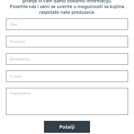
pitanje ili vam damo dodatnu informaciju.
Posetite nas i sami se uverite u mogućnosti sa kojima
raspolaže naše preduzeće.
Pošalji