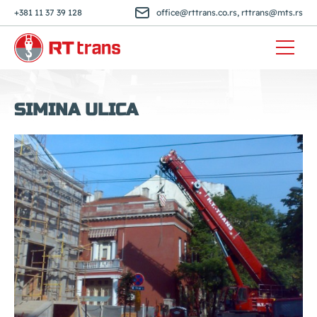
+381 11 37 39 128
office@rttrans.co.rs
,
rttrans@mts.rs
SIMINA ULICA