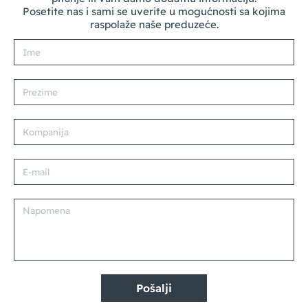
Posetite nas i sami se uverite u mogućnosti sa kojima
raspolaže naše preduzeće.
Pošalji