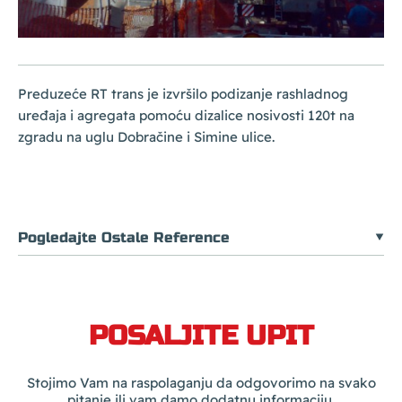
Preduzeće RT trans je izvršilo podizanje rashladnog
uređaja i agregata pomoću dizalice nosivosti 120t na
zgradu na uglu Dobračine i Simine ulice.
Pogledajte Ostale Reference
POSALJITE UPIT
Stojimo Vam na raspolaganju da odgovorimo na svako
pitanje ili vam damo dodatnu informaciju.